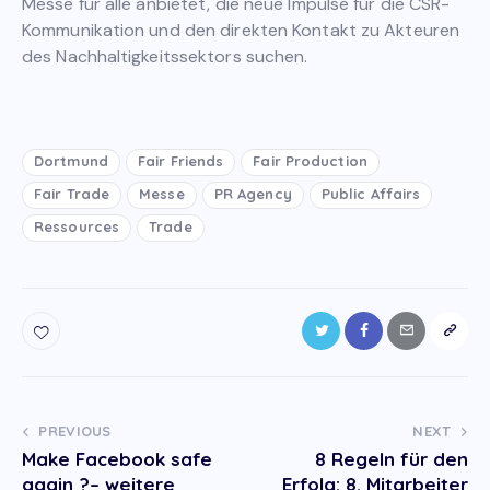
Messe für alle anbietet, die neue Impulse für die CSR-
Kommunikation und den direkten Kontakt zu Akteuren
des Nachhaltigkeitssektors suchen.
Dortmund
Fair Friends
Fair Production
Fair Trade
Messe
PR Agency
Public Affairs
Ressources
Trade
Post
PREVIOUS
NEXT
Make Facebook safe
8 Regeln für den
navigation
again ?– weitere
Erfolg: 8. Mitarbeiter