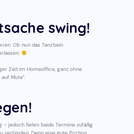
tsache swing!
ieren. Ob nun das Tanzbein
erlassen.
ger Zeit im Homeoffice, ganz ohne
 auf Mute“.
egen!
 – jedoch fielen beide Termine zufällig
zu verbinden. Denn eine gute Portion