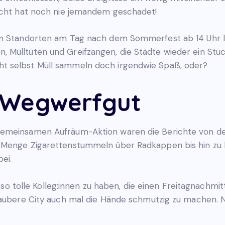
Nacht hat noch nie jemandem geschadet!
en Standorten am Tag nach dem Sommerfest ab 14 Uhr l
 Mülltüten und Greifzangen, die Städte wieder ein Stü
t selbst Müll sammeln doch irgendwie Spaß, oder?
 Wegwerfgut
gemeinsamen Aufräum-Aktion waren die Berichte von d
 Menge Zigarettenstummeln über Radkappen bis hin zu 
ei.
z, so tolle Kolleg:innen zu haben, die einen Freitagnach
saubere City auch mal die Hände schmutzig zu machen. Nä