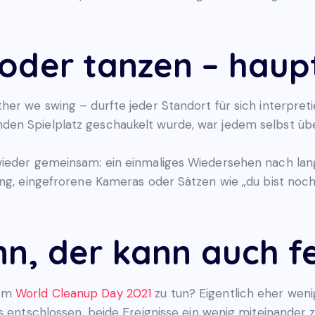
oder tanzen – haup
her we swing – durfte jeder Standort für sich interpret
en Spielplatz geschaukelt wurde, war jedem selbst üb
wieder gemeinsam: ein einmaliges Wiedersehen nach lan
ung, eingefrorene Kameras oder Sätzen wie „du bist noch
nn, der kann auch f
dem
World Cleanup Day 2021
zu tun? Eigentlich eher wenig
s entschlossen, beide Ereignisse ein wenig miteinander 