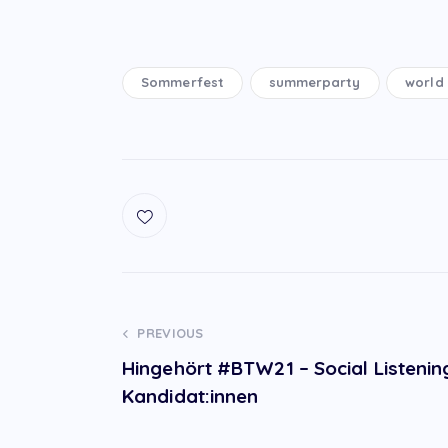
Sommerfest
summerparty
world
Post
PREVIOUS
Hingehört #BTW21 – Social Listeni
navigation
Kandidat:innen