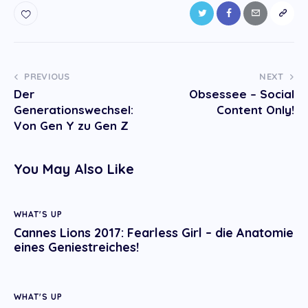
Post
PREVIOUS
NEXT
Der
Obsessee – Social
navigation
Generationswechsel:
Content Only!
Von Gen Y zu Gen Z
You May Also Like
WHAT'S UP
Cannes Lions 2017: Fearless Girl – die Anatomie
eines Geniestreiches!
WHAT'S UP