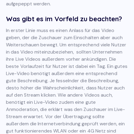
aufgepeppt werden.
Was gibt es im Vorfeld zu beachten?
In erster Linie muss es einen Anlass für das Video
geben, der die Zuschauer zum Einschalten aber auch
Weiterschauen bewegt. Um entsprechend viele Nutzer
in das Video miteinzubeziehen, sollten Unternehmen
ihre Live Videos außerdem vorher ankündigen. Die
beste Vorlaufzeit für Nutzer ist dabei ein Tag. Ein gutes
Live-Video benötigt außerdem eine entsprechend
gute Beschreibung. Je fesselnder die Beschreibung,
desto höher die Wahrscheinlichkeit, dass Nutzer auch
auf den Stream klicken. Wie andere Videos auch,
benötigt ein Live-Video zudem eine gute
Anmoderation, die erklärt was den Zuschauer im Live-
Stream erwartet. Vor der Übertragung sollte
außerdem die Internetverbindung geprüft werden, ein
gut funktionierendes WLAN oder ein 4G Netz sind