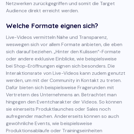
Netzwerken zurückgegriffen und somit die Target
Audience direkt erreicht werden.
Welche Formate eignen sich?
Live-Videos vermitteln Nähe und Transparenz,
weswegen sich vor allem Formate anbieten, die eben
sich darauf beziehen. „Hinter den Kulissen“-Formate
oder andere exklusive Einblicke, wie beispielsweise
bei Shop-Eröffnungen eignen sich besonders. Die
Interaktionsrate von Live-Videos kann zudem genutzt
werden, um mit der Community in Kontakt zu treten.
Dafür bieten sich beispielsweise Fragerunden mit
Vertretern des Unternehmens an. Betrachtet man
hingegen den Eventcharakter der Videos. So können
sie einerseits Produktlaunches oder Sales noch
aufregender machen. Andererseits können so auch
gewöhnliche Events, wie beispielsweise
Produktionsabläufe oder Trainingseinheiten