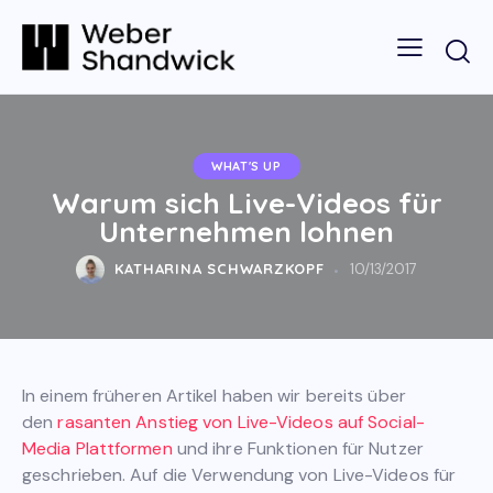
WHAT'S UP
Warum sich Live-Videos für
Unternehmen lohnen
KATHARINA SCHWARZKOPF
10/13/2017
In einem früheren Artikel haben wir bereits über
den
rasanten Anstieg von Live-Videos auf Social-
Media Plattformen
und ihre Funktionen für Nutzer
geschrieben. Auf die Verwendung von Live-Videos für