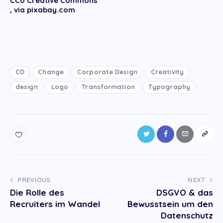
CC0 Creative Commons
, via pixabay.com
CD
Change
Corporate Design
Creativity
design
Logo
Transformation
Typography
Post
PREVIOUS
NEXT
Die Rolle des
DSGVO & das
navigation
Recruiters im Wandel
Bewusstsein um den
Datenschutz