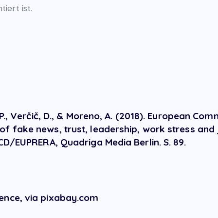
iert ist.
 P., Verčič, D., & Moreno, A. (2018). European Com
 fake news, trust, leadership, work stress and j
ACD/EUPRERA, Quadriga Media Berlin. S. 89.
ence, via pixabay.com