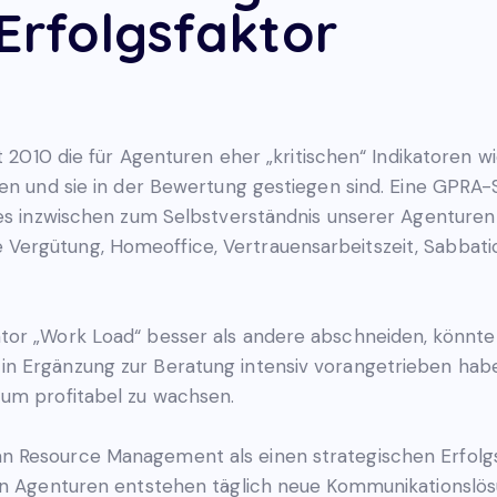
 Erfolgsfaktor
t 2010 die für Agenturen eher „kritischen“ Indikatoren w
en und sie in der Bewertung gestiegen sind. Eine GPRA-Stu
lles inzwischen zum Selbstverständnis unserer Agentur
ergütung, Homeoffice, Vertrauensarbeitszeit, Sabbatica
or „Work Load“ besser als andere abschneiden, könnte d
 Ergänzung zur Beratung intensiv vorangetrieben haben.
 um profitabel zu wachsen.
 Resource Management als einen strategischen Erfolgs
 In Agenturen entstehen täglich neue Kommunikationslö