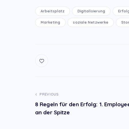
Arbeitsplatz
Digitalisierung
Erfol
Marketing
soziale Netzwerke
Stor
Post
PREVIOUS
8 Regeln für den Erfolg: 1. Employ
navigation
an der Spitze