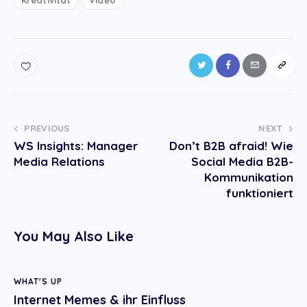
Post
PREVIOUS
NEXT
WS Insights: Manager
Don’t B2B afraid! Wie
navigation
Media Relations
Social Media B2B-
Kommunikation
funktioniert
You May Also Like
WHAT'S UP
Internet Memes & ihr Einfluss