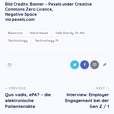
Bild Credits: Banner – Pexels under Creative
Commons Zero Licence,
Negative Space
via pexels.com
Beacons
Nerd News
Talk Nerdy To Me
Technology
Technology Pr
Post
PREVIOUS
NEXT
Quo vadis, ePA? – die
Interview: Employer
navigation
elektronische
Engagement bei der
Patientenakte
Gen Z / 1