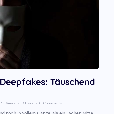
Deepfakes: Täuschend
4K
Views
0
Likes
0
Comments
d noch in vollem Gange, als ein Lachen Mitte