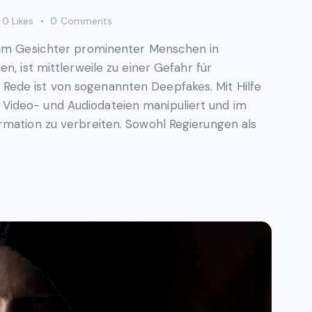
0
Likes
0
Comments
, um Gesichter prominenter Menschen in
n, ist mittlerweile zu einer Gefahr für
ede ist von sogenannten Deepfakes. Mit Hilfe
Video- und Audiodateien manipuliert und im
rmation zu verbreiten. Sowohl Regierungen als