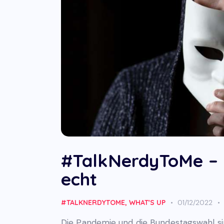
#TalkNerdyToMe – 
echt
#TALKNERDYTOME
,
WHAT'S UP
01/12/2022
Die Pandemie und die Bundestagswahl sin