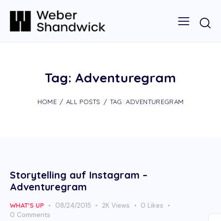
Tag: Adventuregram
HOME
ALL POSTS
TAG: ADVENTUREGRAM
Storytelling auf Instagram –
Adventuregram
WHAT'S UP
08/24/2015
2K
Views
0
Likes
0
Comments