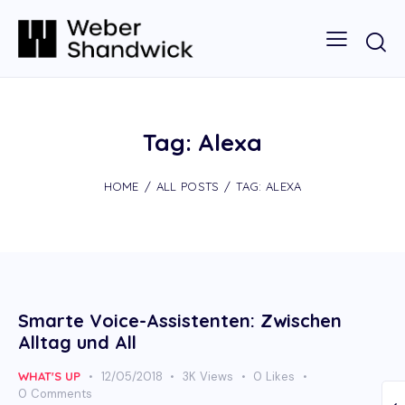
Tag: Alexa
HOME
ALL POSTS
TAG: ALEXA
Smarte Voice-Assistenten: Zwischen
Alltag und All
WHAT'S UP
12/05/2018
3K
Views
0
Likes
0
Comments