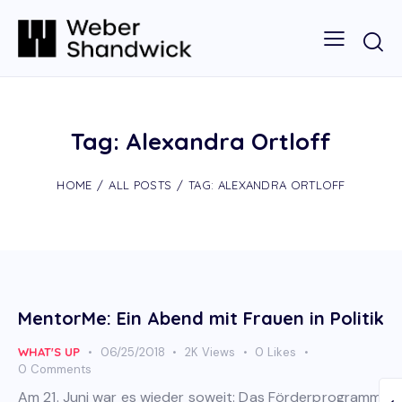
Tag: Alexandra Ortloff
HOME
ALL POSTS
TAG: ALEXANDRA ORTLOFF
MentorMe: Ein Abend mit Frauen in Politik
WHAT'S UP
06/25/2018
2K
Views
0
Likes
0
Comments
Am 21. Juni war es wieder soweit: Das Förderprogramm