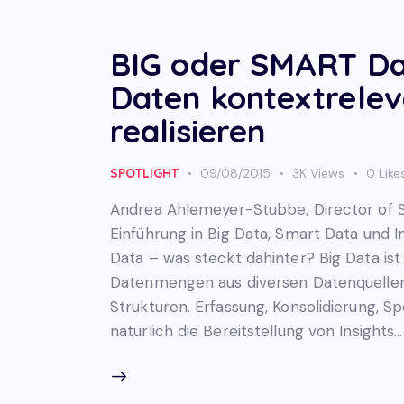
BIG oder SMART Dat
Daten kontextrele
realisieren
SPOTLIGHT
09/08/2015
3K
Views
0
Like
Andrea Ahlemeyer-Stubbe, Director of St
Einführung in Big Data, Smart Data und I
Data – was steckt dahinter? Big Data is
Datenmengen aus diversen Datenquellen,
Strukturen. Erfassung, Konsolidierung, 
natürlich die Bereitstellung von Insights…