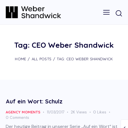
Tag: CEO Weber Shandwick
HOME
ALL POSTS
TAG: CEO WEBER SHANDWICK
Auf ein Wort: Schulz
AGENCY MOMENTS
11/03/2017
2K
Views
0
Likes
0
Comments
Der heutige Beitrag in unserer Serie „Auf ein Wort“ ist