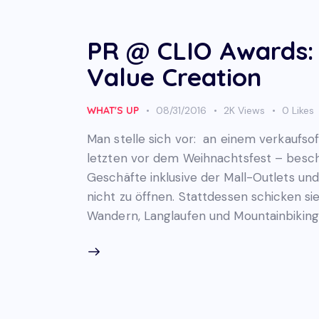
PR @ CLIO Awards: 
Value Creation
WHAT'S UP
08/31/2016
2K
Views
0
Likes
Man stelle sich vor: an einem verkauf
letzten vor dem Weihnachtsfest – beschl
Geschäfte inklusive der Mall-Outlets u
nicht zu öffnen. Stattdessen schicken si
Wandern, Langlaufen und Mountainbiking.