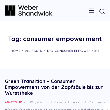
Tag: consumer empowerment
HOME
ALL POSTS
TAG: CONSUMER EMPOWERMENT
Green Transition – Consumer
Empowerment von der Zapfsäule bis zur
Wursttheke
WHAT'S UP
10/01/2021
3K
Views
0
Likes
0
Comments
Wer ab Oktober sein Auto tanken muss, wird nicht nur