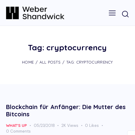
Tag: cryptocurrency
HOME
ALL POSTS
TAG: CRYPTOCURRENCY
Blockchain für Anfänger: Die Mutter des
Bitcoins
WHAT'S UP
05/23/2018
2K
Views
0
Likes
0
Comments