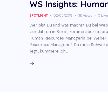
WS Insights: Huma
SPOTLIGHT
02/05/2018
3K
Views
0
Like
Wer bist Du und was machst Du bei Webe
vier Jahren in Berlin, komme aber urspr
Human Resources Managerin bei Weber 
Resources Managerin? Da mein Schwer
liegt, kümmere ich…