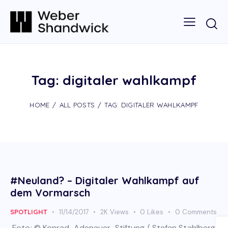
Tag: digitaler wahlkampf
HOME
ALL POSTS
TAG: DIGITALER WAHLKAMPF
#Neuland? – Digitaler Wahlkampf auf
dem Vormarsch
SPOTLIGHT
11/14/2017
2K
Views
0
Likes
0
Comments
Foto: © Konrad-Adenauer-Stiftung / Stefan Stahlberg