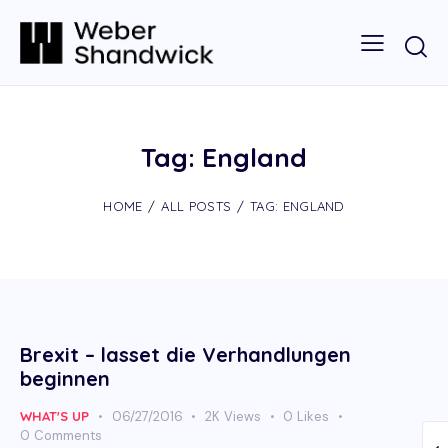
Tag: England
HOME
ALL POSTS
TAG: ENGLAND
Brexit – lasset die Verhandlungen
beginnen
WHAT'S UP
06/27/2016
2K
Views
0
Likes
0
Comments