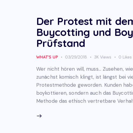
Der Protest mit d
Buycotting und Boy
Prüfstand
WHAT'S UP
03/29/2018
3K
Views
0
Likes
Wer nicht hören will, muss… Zusehen, wi
zunächst komisch klingt, ist längst bei 
Protestmethode geworden. Kunden haben
boykottieren, sondern auch das Buycottin
Methode das ethisch vertretbare Verha