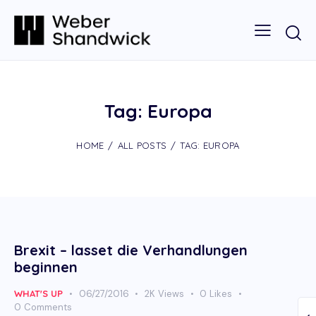
Tag: Europa
HOME
ALL POSTS
TAG: EUROPA
Brexit – lasset die Verhandlungen
beginnen
WHAT'S UP
06/27/2016
2K
Views
0
Likes
0
Comments