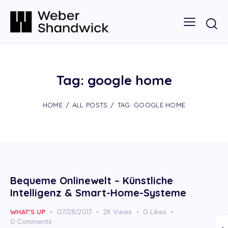
Tag: google home
HOME
ALL POSTS
TAG: GOOGLE HOME
Bequeme Onlinewelt – Künstliche
Intelligenz & Smart-Home-Systeme
WHAT'S UP
07/28/2017
2K
Views
0
Likes
0
Comments