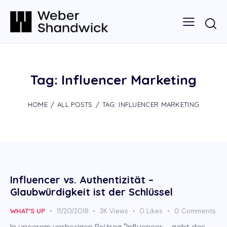
Tag: Influencer Marketing
HOME
ALL POSTS
TAG: INFLUENCER MARKETING
Influencer vs. Authentizität –
Glaubwürdigkeit ist der Schlüssel
WHAT'S UP
11/20/2018
3K
Views
0
Likes
0
Comments
In unserem vorherigen Beitrag "Influencer – geht das