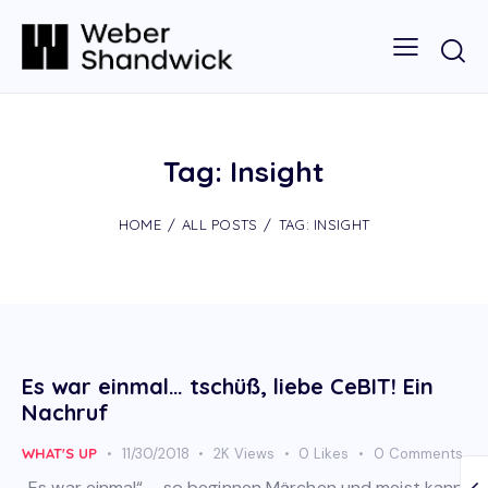
Tag: Insight
HOME
ALL POSTS
TAG: INSIGHT
Es war einmal… tschüß, liebe CeBIT! Ein
Nachruf
WHAT'S UP
11/30/2018
2K
Views
0
Likes
0
Comments
„Es war einmal“ – so beginnen Märchen und meist kann