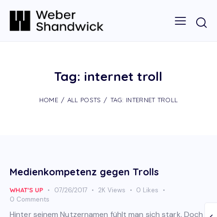
Tag: internet troll
HOME
ALL POSTS
TAG: INTERNET TROLL
Medienkompetenz gegen Trolls
WHAT'S UP
07/26/2017
2K
Views
0
Likes
0
Comments
Hinter seinem Nutzernamen fühlt man sich stark. Doch