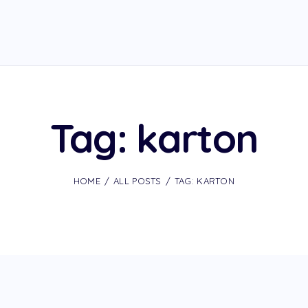
Tag: karton
HOME
ALL POSTS
TAG: KARTON