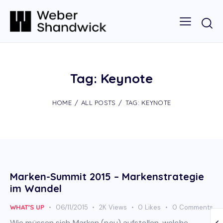
Tag: Keynote
HOME
ALL POSTS
TAG: KEYNOTE
Marken-Summit 2015 – Markenstrategie
im Wandel
WHAT'S UP
06/11/2015
2K
Views
0
Likes
0
Comments
Wie müssen sich Marken (neu) aufstellen, welche