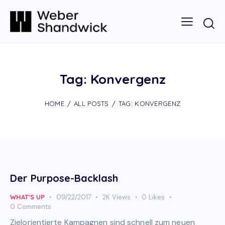
Tag: Konvergenz
HOME
ALL POSTS
TAG: KONVERGENZ
Der Purpose-Backlash
WHAT'S UP
09/22/2017
2K
Views
0
Likes
0
Comments
Zielorientierte Kampagnen sind schnell zum neuen