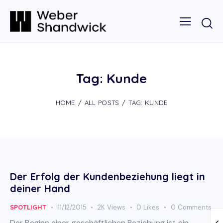
Tag: Kunde
HOME
ALL POSTS
TAG: KUNDE
Der Erfolg der Kundenbeziehung liegt in
deiner Hand
SPOTLIGHT
11/12/2015
2K
Views
0
Likes
0
Comments
Der Beginn einer geschäftlichen Beziehung ist ein