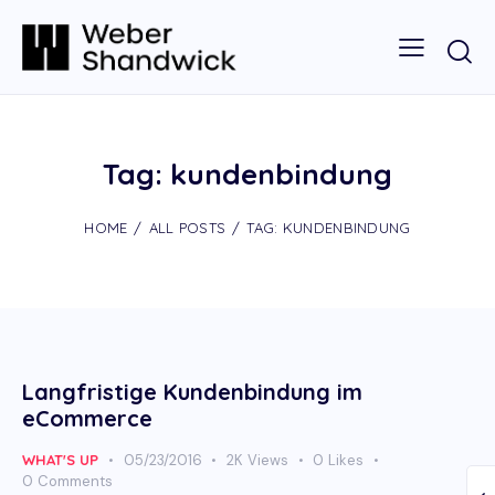
Tag: kundenbindung
HOME
ALL POSTS
TAG: KUNDENBINDUNG
Langfristige Kundenbindung im
eCommerce
WHAT'S UP
05/23/2016
2K
Views
0
Likes
0
Comments