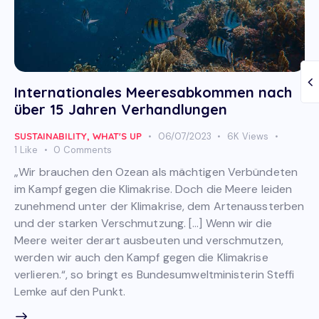
Internationales Meeresabkommen nach
über 15 Jahren Verhandlungen
SUSTAINABILITY
,
WHAT'S UP
06/07/2023
6K
Views
1
Like
0
Comments
„Wir brauchen den Ozean als mächtigen Verbündeten
im Kampf gegen die Klimakrise. Doch die Meere leiden
zunehmend unter der Klimakrise, dem Artenaussterben
und der starken Verschmutzung. […] Wenn wir die
Meere weiter derart ausbeuten und verschmutzen,
werden wir auch den Kampf gegen die Klimakrise
verlieren.“, so bringt es Bundesumweltministerin Steffi
Lemke auf den Punkt.