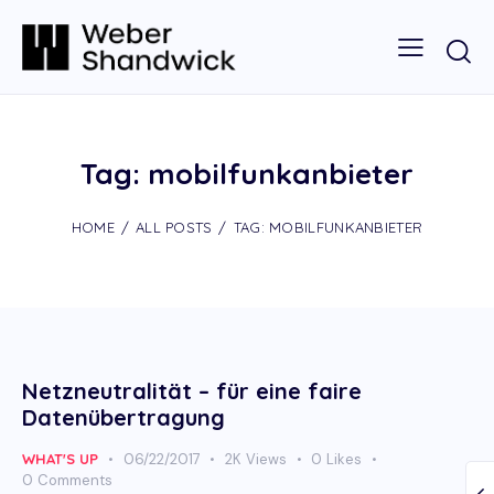
Tag: mobilfunkanbieter
HOME
ALL POSTS
TAG: MOBILFUNKANBIETER
Netzneutralität – für eine faire
Datenübertragung
WHAT'S UP
06/22/2017
2K
Views
0
Likes
0
Comments