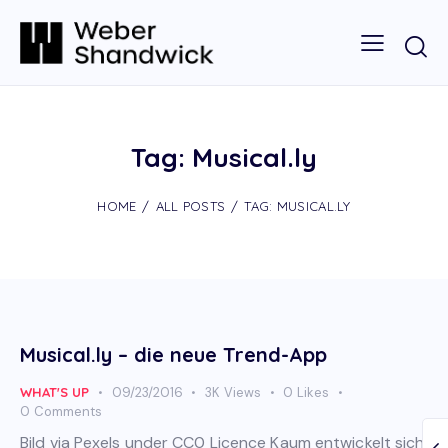
Tag: Musical.ly
HOME
ALL POSTS
TAG: MUSICAL.LY
Musical.ly – die neue Trend-App
WHAT'S UP
09/23/2016
3K
Views
0
Likes
0
Comments
Bild via Pexels under CC0 Licence Kaum entwickelt sich