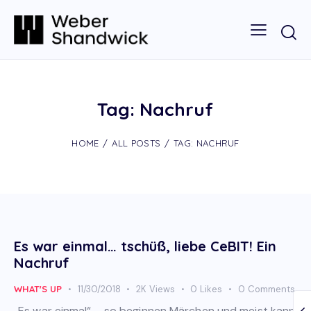
Tag: Nachruf
HOME
ALL POSTS
TAG: NACHRUF
Es war einmal… tschüß, liebe CeBIT! Ein
Nachruf
WHAT'S UP
11/30/2018
2K
Views
0
Likes
0
Comments
„Es war einmal“ – so beginnen Märchen und meist kann