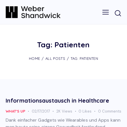
Tag: Patienten
HOME
ALL POSTS
TAG: PATIENTEN
Informationsaustausch in Healthcare
WHAT'S UP
02/17/2017
2K
Views
0
Likes
0
Comments
Dank einfacher Gadgets wie Wearables und Apps kann
man heute seine eigene Gesundheit fortlaufend