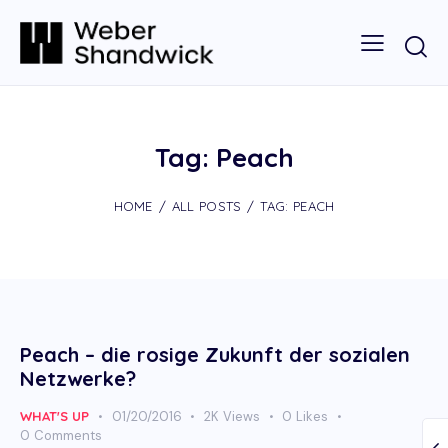
Tag: Peach
HOME
ALL POSTS
TAG: PEACH
Peach – die rosige Zukunft der sozialen
Netzwerke?
WHAT'S UP
01/20/2016
2K
Views
0
Likes
0
Comments