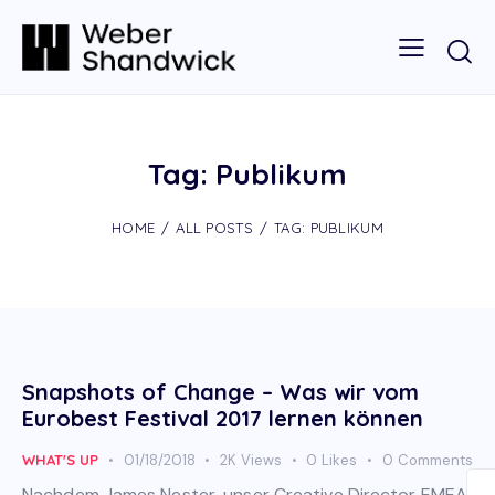
Tag: Publikum
HOME
ALL POSTS
TAG: PUBLIKUM
Snapshots of Change – Was wir vom
Eurobest Festival 2017 lernen können
WHAT'S UP
01/18/2018
2K
Views
0
Likes
0
Comments
Nachdem James Nester, unser Creative Director EMEA,