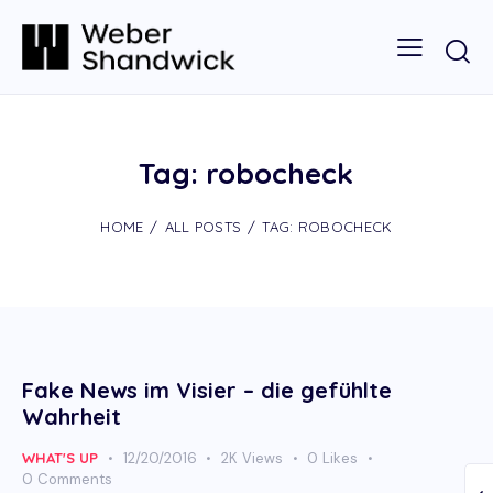
Tag: robocheck
HOME
ALL POSTS
TAG: ROBOCHECK
Fake News im Visier – die gefühlte
Wahrheit
WHAT'S UP
12/20/2016
2K
Views
0
Likes
0
Comments