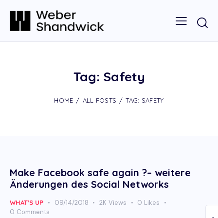
Tag: Safety
HOME
ALL POSTS
TAG: SAFETY
Make Facebook safe again ?– weitere
Änderungen des Social Networks
WHAT'S UP
09/14/2018
2K
Views
0
Likes
0
Comments