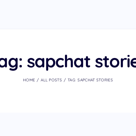
ag: sapchat stori
HOME
ALL POSTS
TAG: SAPCHAT STORIES