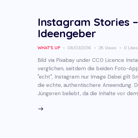
Instagram Stories 
Ideengeber
WHAT'S UP
08/03/2016
2K
Views
0
Likes
Bild via Pixabay under CC0 Licence In
verglichen, seitdem die beiden Foto-App
"echt", Instagram nur Image Dabei gilt S
die echte, authentischere Anwendung. Die
Jüngeren beliebt, da die Inhalte vor de