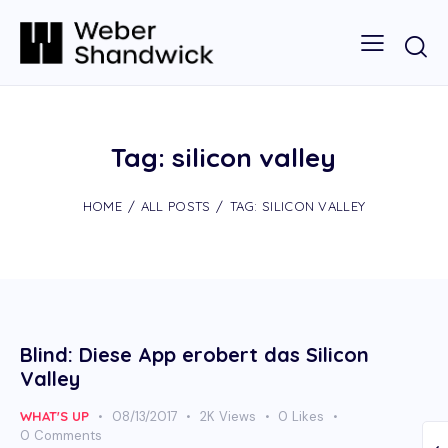
Tag: silicon valley
HOME
ALL POSTS
TAG: SILICON VALLEY
Blind: Diese App erobert das Silicon
Valley
WHAT'S UP
08/13/2017
2K
Views
0
Likes
0
Comments