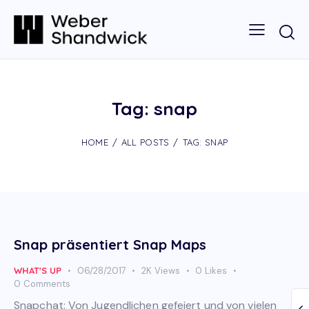
Tag: snap
HOME
ALL POSTS
TAG: SNAP
Snap präsentiert Snap Maps
WHAT'S UP
06/28/2017
2K
Views
0
Likes
0
Comments
Snapchat: Von Jugendlichen gefeiert und von vielen