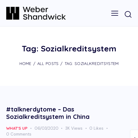
Tag: Sozialkreditsystem
HOME
ALL POSTS
TAG: SOZIALKREDITSYSTEM
#talknerdytome – Das
Sozialkreditsystem in China
WHAT'S UP
06/03/2020
3K
Views
0
Likes
0
Comments