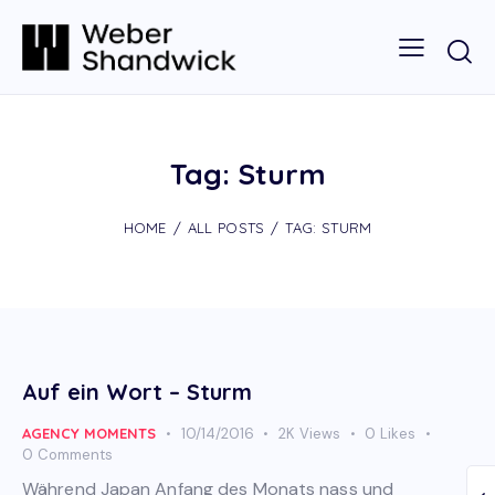
Tag: Sturm
HOME
ALL POSTS
TAG: STURM
Auf ein Wort – Sturm
AGENCY MOMENTS
10/14/2016
2K
Views
0
Likes
0
Comments
Während Japan Anfang des Monats nass und