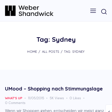
Tag: Sydney
HOME
ALL POSTS
TAG: SYDNEY
UMood – Shopping nach Stimmungslage
WHAT'S UP
11/05/2015
5K
Views
0
Likes
0
Comments
Wenn wir Shoppen gehen, entscheiden wir meist ganz