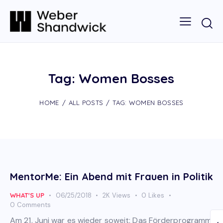
Tag: Women Bosses
HOME
ALL POSTS
TAG: WOMEN BOSSES
MentorMe: Ein Abend mit Frauen in Politik
WHAT'S UP
06/25/2018
2K
Views
0
Likes
0
Comments
Am 21. Juni war es wieder soweit: Das Förderprogramm