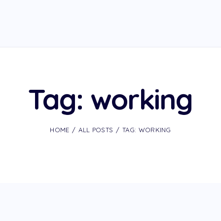
Tag: working
HOME
ALL POSTS
TAG: WORKING