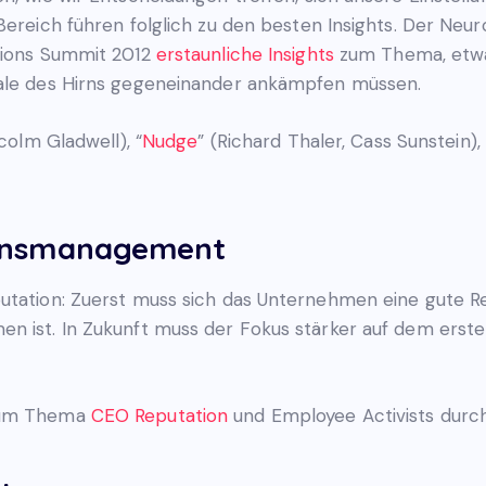
Bereich führen folglich zu den besten Insights. Der Neu
ations Summit 2012
erstaunliche Insights
zum Thema, etwa,
eale des Hirns gegeneinander ankämpfen müssen.
colm Gladwell), “
Nudge
” (Richard Thaler, Cass Sunstein), 
ionsmanagement
putation: Zuerst muss sich das Unternehmen eine gute 
n ist. In Zukunft muss der Fokus stärker auf dem ersten
 zum Thema
CEO Reputation
und Employee Activists durc