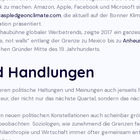
 zu machen. Amazon, Apple, Facebook und Microsoft s
caspledgeonclimate.com
, die aktuell auf der Bonner Kl
tion präsentiert.
Schaubühne globaler Werbetrends, zeigte 2017 ein ganze
, not walls“ entlang der Grenze zu Mexico bis zu
Anheus
chen Gründer Mitte des 19. Jahrhunderts.
d Handlungen
ieren politische Haltungen und Meinungen auch jenseits
ur, der nicht nur das nächste Quartal, sondern das näch
 neuen politischen Konstellationen auch scheinbar größ
t beobachten Soziologen, wie zunehmend die Grenzen fal
k, Philanthropie und Wirtschaft immer öfter gemeinsam a