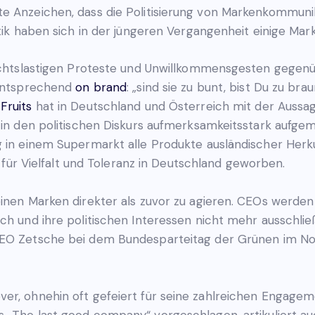
e Anzeichen, dass die Politisierung von Markenkommuni
tik haben sich in der jüngeren Vergangenheit einige Mark
echtslastigen Proteste und Unwillkommensgesten gegenüb
 entsprechend
on brand
: „sind sie zu bunt, bist Du zu brau
Fruits
hat in Deutschland und Österreich mit der Aussag
in den politischen Diskurs aufmerksamkeitsstark aufgem
 in einem Supermarkt alle Produkte ausländischer Her
“ für Vielfalt und Toleranz in Deutschland geworben.
einen Marken direkter als zuvor zu agieren. CEOs werden
ch und ihre politischen Interessen nicht mehr ausschließ
O Zetsche bei dem Bundesparteitag der Grünen im Nove
r, ohnehin oft gefeiert für seine zahlreichen Engagemen
s „The last good company“ vorgeschlagen, artikuliert a