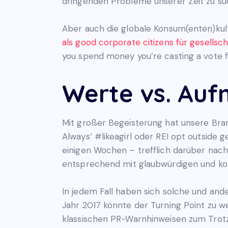
dringenden Probleme unserer Zeit zu su
Aber auch die globale Konsum(enten)kul
als good corporate citizens für gesellsc
you spend money you’re casting a vote fo
Werte vs. Au
Mit großer Begeisterung hat unsere Br
Always‘ #likeagirl oder REI opt outside 
einigen Wochen – trefflich darüber na
entsprechend mit glaubwürdigen und kon
In jedem Fall haben sich solche und an
Jahr 2017 könnte der Turning Point zu we
klassischen PR-Warnhinweisen zum Trotz.