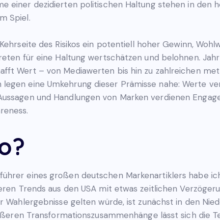
e einer dezidierten politischen Haltung stehen in den
m Spiel.
 Kehrseite des Risikos ein potentiell hoher Gewinn, Wo
reten für eine Haltung wertschätzen und belohnen. Jahr
fft Wert – von Mediawerten bis hin zu zahlreichen met
 legen eine Umkehrung dieser Prämisse nahe: Werte ve
Aussagen und Handlungen von Marken verdienen Engagem
reness.
so?
ührer eines großen deutschen Markenartiklers habe ich
ößeren Trends aus den USA mit etwas zeitlichen Verzöge
ür Wahlergebnisse gelten würde, ist zunächst in den Nie
größeren Transformationszusammenhänge lässt sich die 