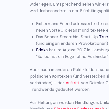
widerlegen. Entsprechend sehen wir erst
wird. Insbesondere in der Flüchtlingspoli
Fishermans Friend adressierte die r
neuen Sorte „Toleranz“ und textete
Das Bonner Smoothie-Start-Up
True 
(und einigen anderen Provokationen) 
Edeka
hat im August 2017 in Hamburg
“So leer ist ein Regal ohne Ausländer
Aber auch in anderen Politikfeldern sch
politischen Kontexten (und verstecken si
Verbänden) – der
Auftritt
von Daimler CE
Trendwende gedeutet werden.
Aus Haltungen werden Handlungen: Unileve
kürzlich von
Bloomberg Businessweek
al