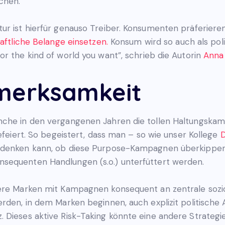
chen.
tur ist hierfür genauso Treiber. Konsumenten präferie
haftliche Belange einsetzen.
Konsum wird so auch als poli
r the kind of world you want”, schrieb die Autorin
Anna
fmerksamkeit
anche in den vergangenen Jahren die tollen Haltungska
gefeiert. So begeistert, dass man – so wie unser Kollege
D
chdenken kann, ob diese Purpose-Kampagnen überkippen
sequenten Handlungen (s.o.) unterfüttert werden.
dere Marken mit Kampagnen konsequent an zentrale soz
rden, in dem Marken beginnen, auch explizit politische An
 Dieses aktive Risk-Taking könnte eine andere Strateg