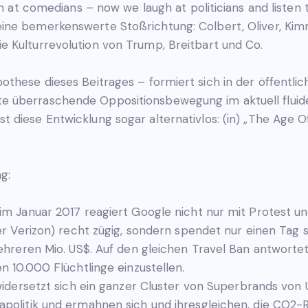
ugh at comedians – now we laugh at politicians and liste
eine bemerkenswerte Stoßrichtung: Colbert, Oliver, Kimm
e Kulturrevolution von Trump, Breitbart und Co.
these dieses Beitrages – formiert sich in der öffentlic
 überraschende Oppositionsbewegung im aktuell fluide
st diese Entwicklung sogar alternativlos: (in) „The Ag
g:
im Januar 2017 reagiert Google nicht nur mit Protest u
er Verizon) recht zügig, sondern spendet nur einen Tag 
ehreren Mio. US$. Auf den gleichen Travel Ban antworte
n 10.000 Flüchtlinge einzustellen.
idersetzt sich ein ganzer Cluster von Superbrands von U
politik und ermahnen sich und ihresgleichen, die CO2-R