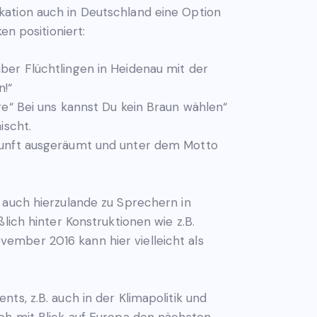
kation auch in Deutschland eine Option
en positioniert:
er Flüchtlingen in Heidenau mit der
n!“
e“ Bei uns kannst Du kein Braun wählen“
ischt.
kunft ausgeräumt und unter dem Motto
 auch hierzulande zu Sprechern in
lich hinter Konstruktionen wie z.B.
mber 2016 kann hier vielleicht als
ts, z.B. auch in der Klimapolitik und
uch mit Blick auf Europa den nächsten