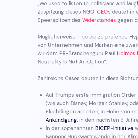
„We used to listen to politicians and la
Zuspitzung dieses
NGO-CEOs
deutet in 
Speerspitzen des
Widerstandes
gegen di
Möglicherweise – so die zu prüfende Hypo
von Unternehmen und Marken eine zweite
wir dem PR-Branchenguru Paul
Holmes
i
Neutrality Is Not An Option“.
Zahlreiche Cases deuten in diese Richtun
Auf Trumps erste Immigration Order 
(wie auch Disney, Morgan Stanley, od
Flüchtlingen arbeiten, in Höhe von m
Ankündigung
, in den nächsten 5 Jahre
In der sogenannten
BICEP-Initiative
w
Bannons Rückwärtswende in der Klima